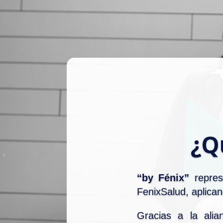
¿Q
“by Fénix”
repres
FenixSalud, aplican
Gracias a la alia