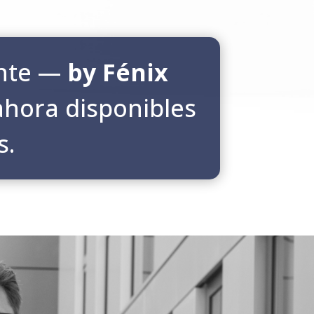
ente —
by Fénix
ahora disponibles
s.