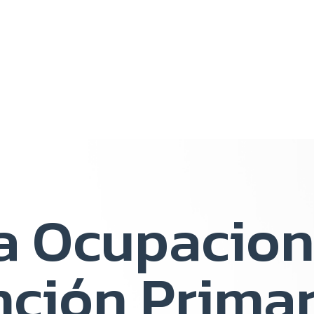
a Ocupacion
nción Primar