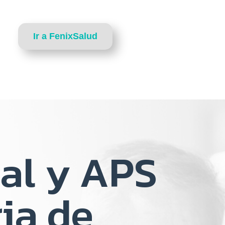
Ir a FenixSalud
al y APS
ia de