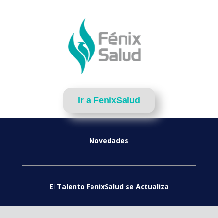
Ir a FenixSalud
Novedades
El Talento FenixSalud se Actualiza