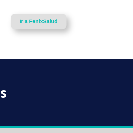
Ir a FenixSalud
as