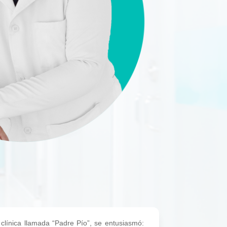
 clínica llamada “Padre Pío”, se entusiasmó: