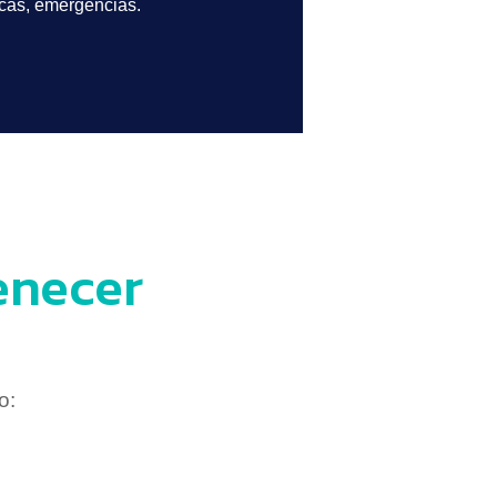
icas, emergencias.
enecer
o: