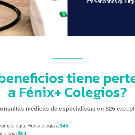
intervenciones quirúrg
beneficios tiene pert
a Fénix+ Colegios?
onsultas médicas de especialistas en $25
except
eumatología, Hematología a
$45.
ncología
$50.