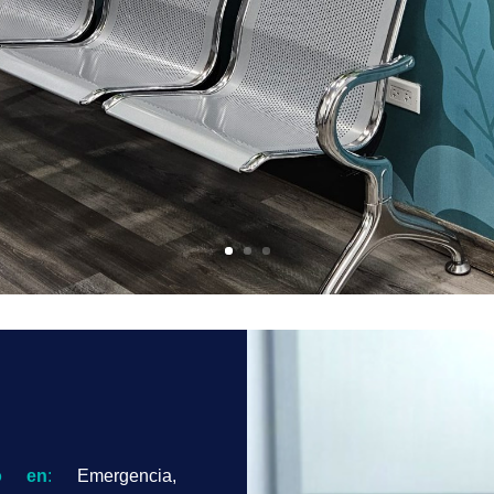
o en
:
Emergencia,