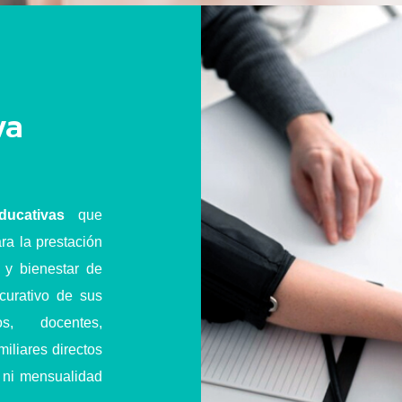
va
ucativas
que
ra la prestación
 y bienestar de
 curativo de sus
s, docentes,
miliares directos
n ni mensualidad