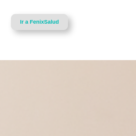
Ir a FenixSalud