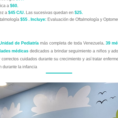
rica a
$60.
vez a
$45 C/U.
Las sucesivas quedan en
$25.
ftalmología
$55 .
Incluye:
Evaluación de Oftalmología y Optomet
Unidad de Pediatría
más completa de toda Venezuela
.
39 mé
idades médicas
dedicados a brindar seguimiento a niños y ado
 correctos cuidados durante su crecimiento y así tratar enfer
n durante la infancia