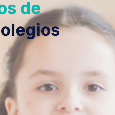
os de
olegios