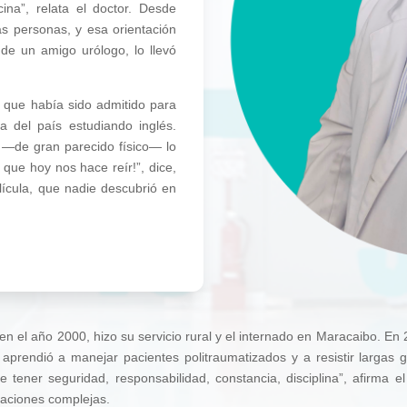
na”, relata el doctor. Desde
s personas, y esa orientación
de un amigo urólogo, lo llevó
e que había sido admitido para
ra del país estudiando inglés.
 —de gran parecido físico— lo
que hoy nos hace reír!”, dice,
ícula, que nadie descubrió en
 en el año 2000, hizo su servicio rural y el internado en Maracaibo. En
aprendió a manejar pacientes politraumatizados y a resistir largas g
ue tener seguridad, responsabilidad, constancia, disciplina”, afirma 
uaciones complejas.