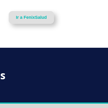
Ir a FenixSalud
as