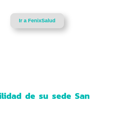
Ir a FenixSalud
ilidad de su sede San