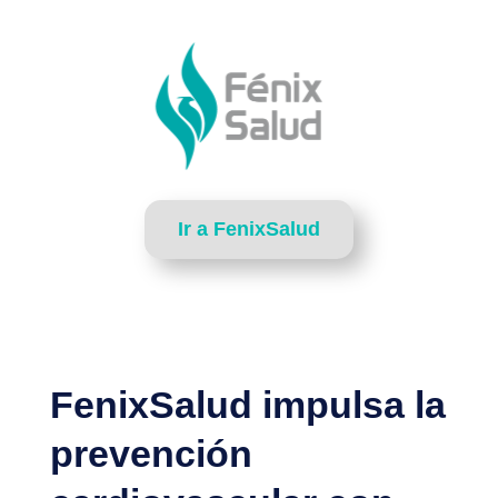
Ir a FenixSalud
FenixSalud impulsa la
prevención