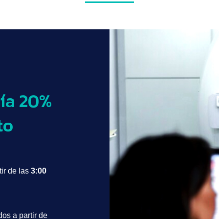
ía 20%
to
tir de las
3:00
os a partir de