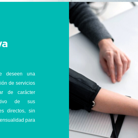
va
e deseen una
ción de servicios
ar de carácter
ativo de sus
s directos, sin
 mensualidad para