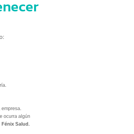
enecer
o:
ía.
a empresa.
e ocurra algún
 Fénix Salud.