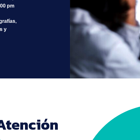
:00 pm
grafías,
s y
Atención