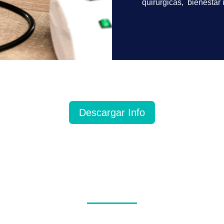
quirúrgicas, bienestar i
Descargar Info